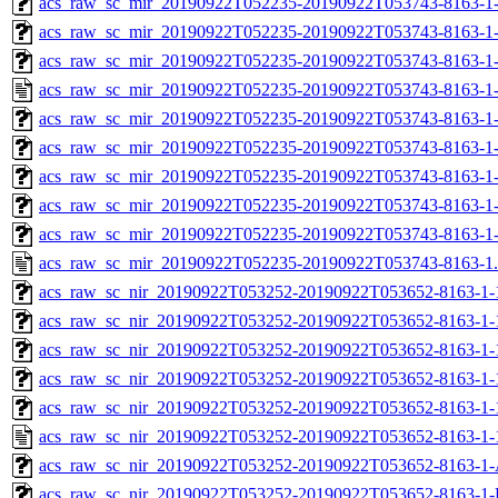
acs_raw_sc_mir_20190922T052235-20190922T053743-8163-1-
acs_raw_sc_mir_20190922T052235-20190922T053743-8163-1-
acs_raw_sc_mir_20190922T052235-20190922T053743-8163-1-
acs_raw_sc_mir_20190922T052235-20190922T053743-8163-1-
acs_raw_sc_mir_20190922T052235-20190922T053743-8163-1
acs_raw_sc_mir_20190922T052235-20190922T053743-8163-1
acs_raw_sc_mir_20190922T052235-20190922T053743-8163-1-
acs_raw_sc_mir_20190922T052235-20190922T053743-8163-1-
acs_raw_sc_mir_20190922T052235-20190922T053743-8163-1
acs_raw_sc_mir_20190922T052235-20190922T053743-8163-1
acs_raw_sc_nir_20190922T053252-20190922T053652-8163-1-
acs_raw_sc_nir_20190922T053252-20190922T053652-8163-1-
acs_raw_sc_nir_20190922T053252-20190922T053652-8163-1-
acs_raw_sc_nir_20190922T053252-20190922T053652-8163-1-
acs_raw_sc_nir_20190922T053252-20190922T053652-8163-1-
acs_raw_sc_nir_20190922T053252-20190922T053652-8163-1-
acs_raw_sc_nir_20190922T053252-20190922T053652-8163-1-
acs_raw_sc_nir_20190922T053252-20190922T053652-8163-1-