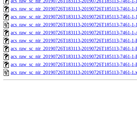
acs_raw_sc_nir_20190726T183113-20190726T185113-7461-1-1
acs_raw_sc_nir_20190726T183113-20190726T185113-7461-1-1
acs_raw_sc_nir_20190726T183113-20190726T185113-7461-1-
acs_raw_sc_nir_20190726T183113-20190726T185113-7461-1-
acs_raw_sc_nir_20190726T183113-20190726T185113-7461-1-
acs_raw_sc_nir_20190726T183113-20190726T185113-7461-1-
acs_raw_sc_nir_20190726T183113-20190726T185113-7461-1-
acs_raw_sc_nir_20190726T183113-20190726T185113-7461-1-
acs_raw_sc_nir_20190726T183113-20190726T185113-7461-1-
acs_raw_sc_nir_20190726T183113-20190726T185113-7461-1.