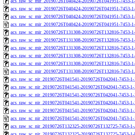
acs_raw_sc_mir_20190726T040424-20190726T041951-7453-1-
acs_raw_sc_mir_20190726T040424-20190726T041951-7453-1-
acs_raw_sc_mir_20190726T040424-20190726T041951-7453-1-
acs_raw_sc_mir_20190726T040424-20190726T041951-7453-1-
acs_raw_sc_mir_20190726T131308-20190726T132816-7453-1
acs_raw_sc_mir_20190726T131308-20190726T132816-7453-1
acs_raw_sc_mir_20190726T131308-20190726T132816-7453-1-
acs_raw_sc_mir_20190726T131308-20190726T132816-7453-1-
acs_raw_sc_mir_20190726T131308-20190726T132816-7453-1
acs_raw_sc_mir_20190726T131308-20190726T132816-7453-1
acs_raw_sc_nir_20190726T041541-20190726T042041-7453-1-
acs_raw_sc_nir_20190726T041541-20190726T042041-7453-1-
acs_raw_sc_nir_20190726T041541-20190726T042041-7453-1-
acs_raw_sc_nir_20190726T041541-20190726T042041-7453-1-
acs_raw_sc_nir_20190726T041541-20190726T042041-7453-1-
acs_raw_sc_nir_20190726T041541-20190726T042041-7453-1-
acs_raw_sc_nir_20190726T132325-20190726T132725-7453-1-
acs_raw_sc_nir_20190726T132325-20190726T132725-7453-1-