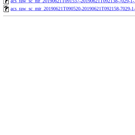
acs_raw_sc_nir_20190621T091537-20190621T092138-7029-1-
acs_raw_sc_mir_20190621T090520-20190621T092158-7029-1-