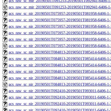
acs_raw_sc_mir_20190501T091253-20190501T092941-6406-1-
acs_raw_sc_mir_20190501T091253-20190501T092941-6406-1
acs_raw_sc_nir_20190501T075957-20190501T081958-6406-1-
acs_raw_sc_nir_20190501T075957-20190501T081958-6406-1-
acs_raw_sc_nir_20190501T075957-20190501T081958-6406-1-
acs_raw_sc_nir_20190501T075957-20190501T081958-6406-1-
acs_raw_sc_nir_20190501T075957-20190501T081958-6406-1-
acs_raw_sc_nir_20190501T075957-20190501T081958-6406-1-
acs_raw_sc_nir_20190501T084813-20190501T085414-6406-1-
acs_raw_sc_nir_20190501T084813-20190501T085414-6406-1-
acs_raw_sc_nir_20190501T084813-20190501T085414-6406-1-
acs_raw_sc_nir_20190501T084813-20190501T085414-6406-1-
acs_raw_sc_nir_20190501T084813-20190501T085414-6406-1-
acs_raw_sc_nir_20190501T084813-20190501T085414-6406-1-
acs_raw_sc_nir_20190501T092410-20190501T093011-6406-1-
acs_raw_sc_nir_20190501T092410-20190501T093011-6406-1-
acs_raw_sc_nir_20190501T092410-20190501T093011-6406-1-
acs_raw_sc_nir_20190501T092410-20190501T093011-6406-1-