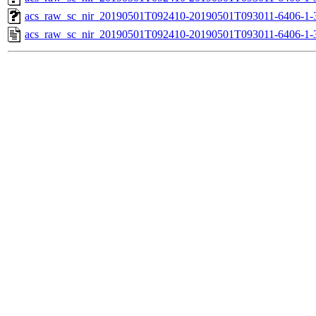
acs_raw_sc_nir_20190501T092410-20190501T093011-6406-1-
acs_raw_sc_nir_20190501T092410-20190501T093011-6406-1-