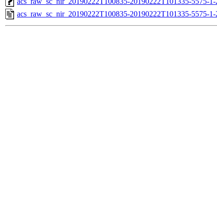
acs_raw_sc_nir_20190222T100835-20190222T101335-5575-1-
acs_raw_sc_nir_20190222T100835-20190222T101335-5575-1-