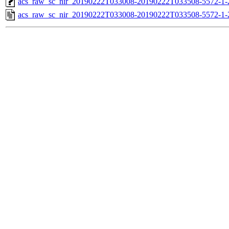
acs_raw_sc_nir_20190222T033008-20190222T033508-5572-1-
acs_raw_sc_nir_20190222T033008-20190222T033508-5572-1-