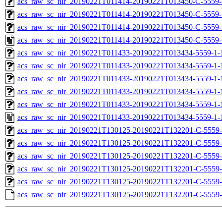
acs_raw_sc_nir_20190221T011414-20190221T013450-C-5559-
acs_raw_sc_nir_20190221T011414-20190221T013450-C-5559-
acs_raw_sc_nir_20190221T011414-20190221T013450-C-5559-
acs_raw_sc_nir_20190221T011414-20190221T013450-C-5559-
acs_raw_sc_nir_20190221T011433-20190221T013434-5559-1-
acs_raw_sc_nir_20190221T011433-20190221T013434-5559-1-
acs_raw_sc_nir_20190221T011433-20190221T013434-5559-1-
acs_raw_sc_nir_20190221T011433-20190221T013434-5559-1-
acs_raw_sc_nir_20190221T011433-20190221T013434-5559-1-
acs_raw_sc_nir_20190221T011433-20190221T013434-5559-1-
acs_raw_sc_nir_20190221T130125-20190221T132201-C-5559-
acs_raw_sc_nir_20190221T130125-20190221T132201-C-5559-
acs_raw_sc_nir_20190221T130125-20190221T132201-C-5559-
acs_raw_sc_nir_20190221T130125-20190221T132201-C-5559-
acs_raw_sc_nir_20190221T130125-20190221T132201-C-5559-
acs_raw_sc_nir_20190221T130125-20190221T132201-C-5559-