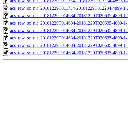
acs_raw_sc_nir_20181229T011734-20181229T012234-4899-1-
acs_raw_sc_nir_20181229T011734-20181229T012234-4899-1-
acs_raw_sc_nir_20181229T014634-20181229T020635-4899-1-
acs_raw_sc_nir_20181229T014634-20181229T020635-4899-1-
acs_raw_sc_nir_20181229T014634-20181229T020635-4899-1-
acs_raw_sc_nir_20181229T014634-20181229T020635-4899-1-
acs_raw_sc_nir_20181229T014634-20181229T020635-4899-1-
acs_raw_sc_nir_20181229T014634-20181229T020635-4899-1-