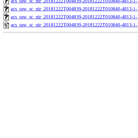
acs_raw_sc_nir_20181222T004839-20181222T010840-4813-1-
acs_raw_sc_nir_20181222T004839-20181222T010840-4813-1-
acs_raw_sc_nir_20181222T004839-20181222T010840-4813-1-
acs_raw_sc_nir_20181222T004839-20181222T010840-4813-1-