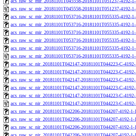
acs_raw_sc_mir_20181101T045558-20181101T051237-4192-1-
acs_raw_sc_mir_20181101T045558-20181101T051237-4192-1-
acs_raw_sc_mir_20181101T053716-20181101T055335-4192-1-
acs_raw_sc_mir_20181101T053716-20181101T055335-4192-1-
acs_raw_sc_mir_20181101T053716-20181101T055335-4192-1-
acs_raw_sc_mir_20181101T053716-20181101T055335-4192-1-
acs_raw_sc_mir_20181101T053716-20181101T055335-4192-1-
acs_raw_sc_mir_20181101T053716-20181101T055335-4192-1-
acs_raw_sc_nir_20181101T042147-20181101T044223-C-4192-
acs_raw_sc_nir_20181101T042147-20181101T044223-C-4192-
acs_raw_sc_nir_20181101T042147-20181101T044223-C-4192-
acs_raw_sc_nir_20181101T042147-20181101T044223-C-4192-
acs_raw_sc_nir_20181101T042147-20181101T044223-C-4192-
acs_raw_sc_nir_20181101T042147-20181101T044223-C-4192-
acs_raw_sc_nir_20181101T042206-20181101T044207-4192-1-
acs_raw_sc_nir_20181101T042206-20181101T044207-4192-1-
acs_raw_sc_nir_20181101T042206-20181101T044207-4192-1-1
acs_raw_sc_nir_20181101T042206-20181101T044207-4192-1-1