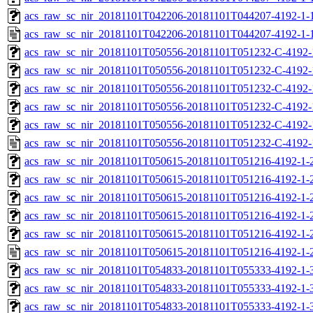
acs_raw_sc_nir_20181101T042206-20181101T044207-4192-1-
acs_raw_sc_nir_20181101T042206-20181101T044207-4192-1-
acs_raw_sc_nir_20181101T050556-20181101T051232-C-4192-
acs_raw_sc_nir_20181101T050556-20181101T051232-C-4192-
acs_raw_sc_nir_20181101T050556-20181101T051232-C-4192-
acs_raw_sc_nir_20181101T050556-20181101T051232-C-4192-
acs_raw_sc_nir_20181101T050556-20181101T051232-C-4192-
acs_raw_sc_nir_20181101T050556-20181101T051232-C-4192-
acs_raw_sc_nir_20181101T050615-20181101T051216-4192-1-
acs_raw_sc_nir_20181101T050615-20181101T051216-4192-1-
acs_raw_sc_nir_20181101T050615-20181101T051216-4192-1-2
acs_raw_sc_nir_20181101T050615-20181101T051216-4192-1-2
acs_raw_sc_nir_20181101T050615-20181101T051216-4192-1-
acs_raw_sc_nir_20181101T050615-20181101T051216-4192-1-
acs_raw_sc_nir_20181101T054833-20181101T055333-4192-1-
acs_raw_sc_nir_20181101T054833-20181101T055333-4192-1-
acs_raw_sc_nir_20181101T054833-20181101T055333-4192-1-3