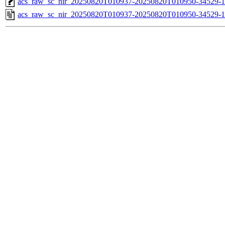
acs_raw_sc_nir_20250820T010937-20250820T010950-34529-1
acs_raw_sc_nir_20250820T010937-20250820T010950-34529-1