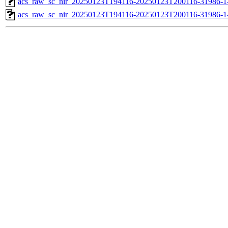
acs_raw_sc_nir_20250123T194116-20250123T200116-31986-1
acs_raw_sc_nir_20250123T194116-20250123T200116-31986-1