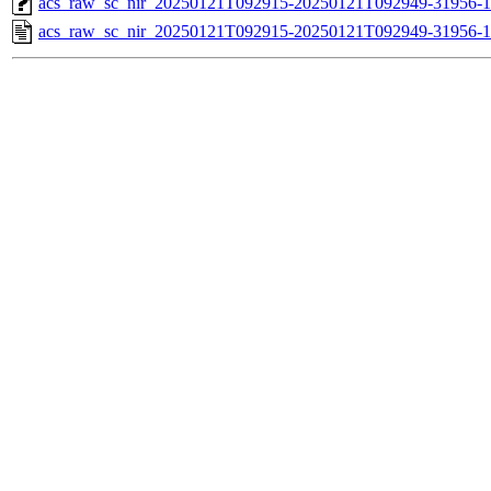
acs_raw_sc_nir_20250121T092915-20250121T092949-31956-1
acs_raw_sc_nir_20250121T092915-20250121T092949-31956-1