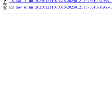
acs_raw_sc_nir_20250121T073318-20250121T073610-31955-1
acs_raw_sc_nir_20250121T073318-20250121T073610-31955-1