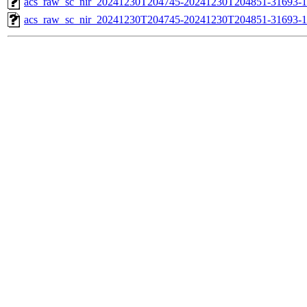
acs_raw_sc_nir_20241230T204745-20241230T204851-31693-1
acs_raw_sc_nir_20241230T204745-20241230T204851-31693-1