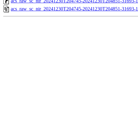
acs_raw_sc_nir_20241230T204745-20241230T204851-31693-1
acs_raw_sc_nir_20241230T204745-20241230T204851-31693-1