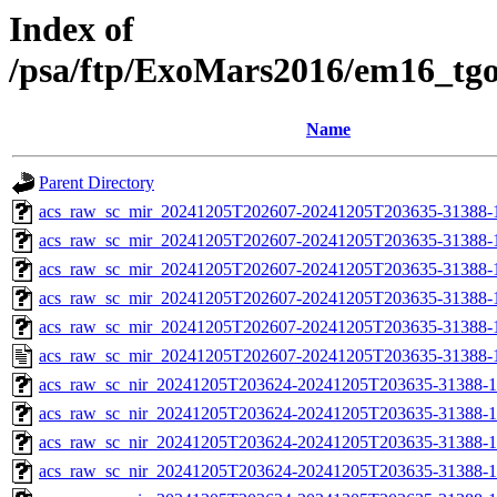
Index of
/psa/ftp/ExoMars2016/em16_tg
Name
Parent Directory
acs_raw_sc_mir_20241205T202607-20241205T203635-31388-
acs_raw_sc_mir_20241205T202607-20241205T203635-31388-1
acs_raw_sc_mir_20241205T202607-20241205T203635-31388-1
acs_raw_sc_mir_20241205T202607-20241205T203635-31388-1
acs_raw_sc_mir_20241205T202607-20241205T203635-31388-1
acs_raw_sc_mir_20241205T202607-20241205T203635-31388-
acs_raw_sc_nir_20241205T203624-20241205T203635-31388-1
acs_raw_sc_nir_20241205T203624-20241205T203635-31388-1
acs_raw_sc_nir_20241205T203624-20241205T203635-31388-1
acs_raw_sc_nir_20241205T203624-20241205T203635-31388-1