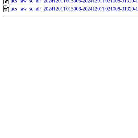
acs_raw_sc_nir_20241201T015008-20241201T021008-31329-1
acs_raw_sc_nir_20241201T015008-20241201T021008-31329-1