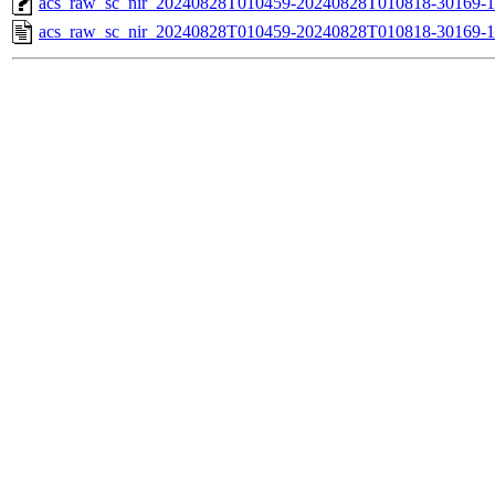
acs_raw_sc_nir_20240828T010459-20240828T010818-30169-1
acs_raw_sc_nir_20240828T010459-20240828T010818-30169-1