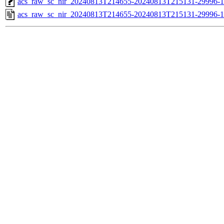
acs_raw_sc_nir_20240813T214655-20240813T215131-29996-1
acs_raw_sc_nir_20240813T214655-20240813T215131-29996-1