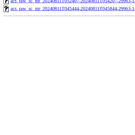
acs_raw_sc_nir_20240811T052407-20240811T054207-29963-1
acs_raw_sc_nir_20240811T045444-20240811T045844-29963-1