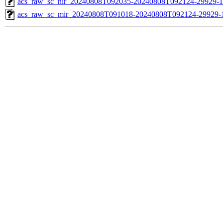
acs_raw_sc_nir_20240808T092035-20240808T092124-29929-1
acs_raw_sc_mir_20240808T091018-20240808T092124-29929-1