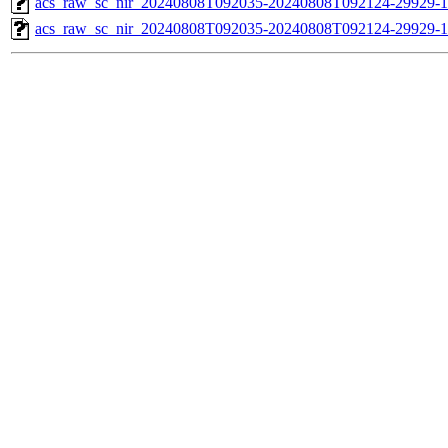
acs_raw_sc_nir_20240808T092035-20240808T092124-29929-1
acs_raw_sc_nir_20240808T092035-20240808T092124-29929-1