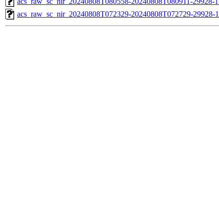
acs_raw_sc_nir_20240808T080558-20240808T080911-29928-1
acs_raw_sc_nir_20240808T072329-20240808T072729-29928-1