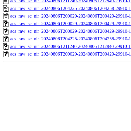
acs_raw_sc_nir_20240806T211240-20240806T212840-29910-1
acs_raw_sc_nir_20240806T204225-20240806T204258-29910-1
acs_raw_sc_nir_20240806T200029-20240806T200429-29910-1
acs_raw_sc_nir_20240806T200029-20240806T200429-29910-1
acs_raw_sc_nir_20240806T200029-20240806T200429-29910-1
acs_raw_sc_nir_20240806T204225-20240806T204258-29910-1
acs_raw_sc_nir_20240806T211240-20240806T212840-29910-1
acs_raw_sc_nir_20240806T200029-20240806T200429-29910-1