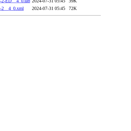
-2-ED__4_0.tab
2024-07-31 05:45
39K
-2__4_0.xml
2024-07-31 05:45
72K