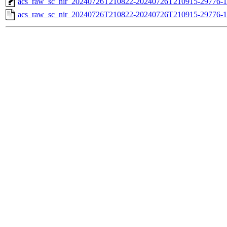
acs_raw_sc_nir_20240726T210822-20240726T210915-29776-1
acs_raw_sc_nir_20240726T210822-20240726T210915-29776-1