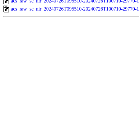
acs_raw_sc_nir_20240726T095510-20240726T100710-29770-1
acs_raw_sc_nir_20240726T095510-20240726T100710-29770-1