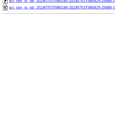
acs_raw_sc_nir_20240703T080240-20240703T080429-29488-1
acs_raw_sc_nir_20240703T080240-20240703T080429-29488-1