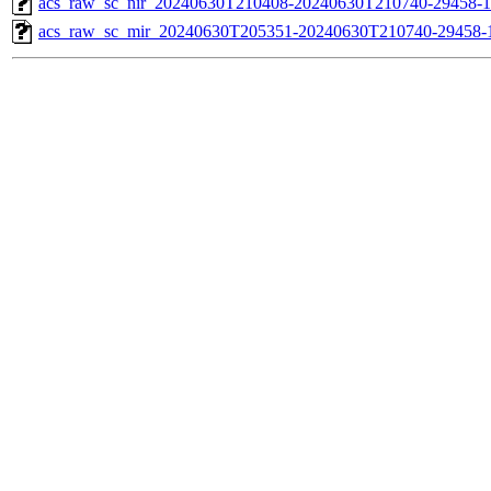
acs_raw_sc_nir_20240630T210408-20240630T210740-29458-1
acs_raw_sc_mir_20240630T205351-20240630T210740-29458-1