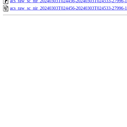
acs_raw_sc_nir_20240303T024456-20240303T024533-27996-1
acs_raw_sc_nir_20240303T024456-20240303T024533-27996-1