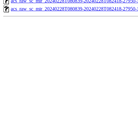
acs_raw_sc_mir_20240228T080839-20240228T082418-27950-1
acs_raw_sc_mir_20240228T080839-20240228T082418-27950-