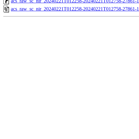
acs_raw_sc_nir_20240221T012258-20240221T012758-27861-1
acs_raw_sc_nir_20240221T012258-20240221T012758-27861-1