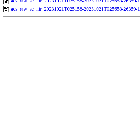
acs_raw_sc_nir_20231021T025158-20231021T025658-26359-1
acs_raw_sc_nir_20231021T025158-20231021T025658-26359-1