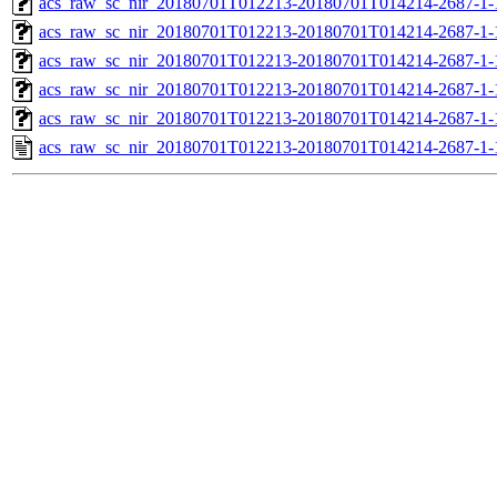
acs_raw_sc_nir_20180701T012213-20180701T014214-2687-1-
acs_raw_sc_nir_20180701T012213-20180701T014214-2687-1-
acs_raw_sc_nir_20180701T012213-20180701T014214-2687-1-
acs_raw_sc_nir_20180701T012213-20180701T014214-2687-1-
acs_raw_sc_nir_20180701T012213-20180701T014214-2687-1-
acs_raw_sc_nir_20180701T012213-20180701T014214-2687-1-