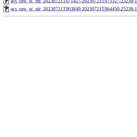
acs_raw_sc_nir_20230721T071427-20230721T073327-25238-1
acs_raw_sc_nir_20230721T063849-20230721T064450-25238-1