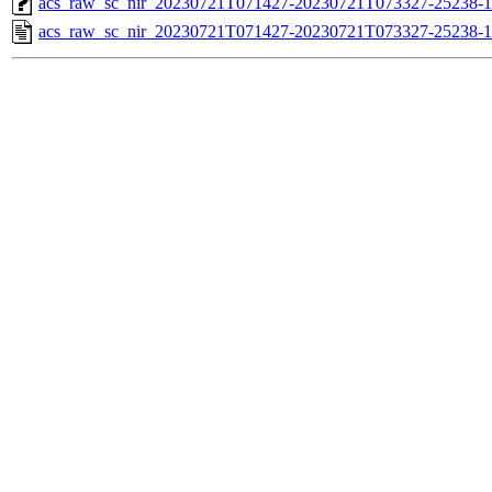
acs_raw_sc_nir_20230721T071427-20230721T073327-25238-1
acs_raw_sc_nir_20230721T071427-20230721T073327-25238-1