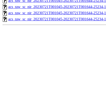
acs_raw_sc_nir_20230721T001045-20230721T001644-25234-1
acs_raw_sc_nir_20230721T001045-20230721T001644-25234-1
acs_raw_sc_nir_20230721T001045-20230721T001644-25234-1
acs_raw_sc_nir_20230721T001045-20230721T001644-25234-1