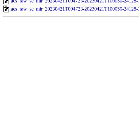
acs_raw_sc_mir_20230421T094723-20230421T100050-24128-1
acs_raw_sc_mir_20230421T094723-20230421T100050-24128-