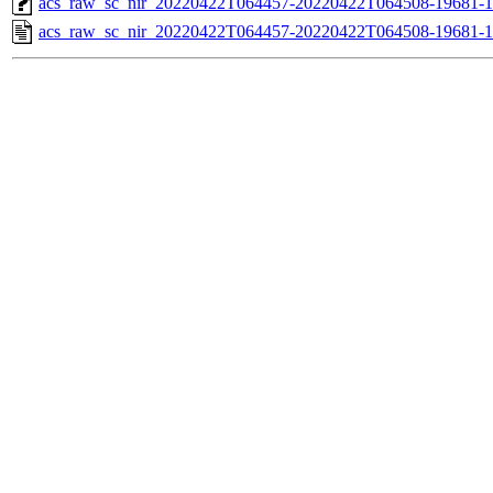
acs_raw_sc_nir_20220422T064457-20220422T064508-19681-1
acs_raw_sc_nir_20220422T064457-20220422T064508-19681-1