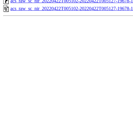
acs_raw_sc_nir_20220422T005102-20220422T005127-19678-1
acs_raw_sc_nir_20220422T005102-20220422T005127-19678-1