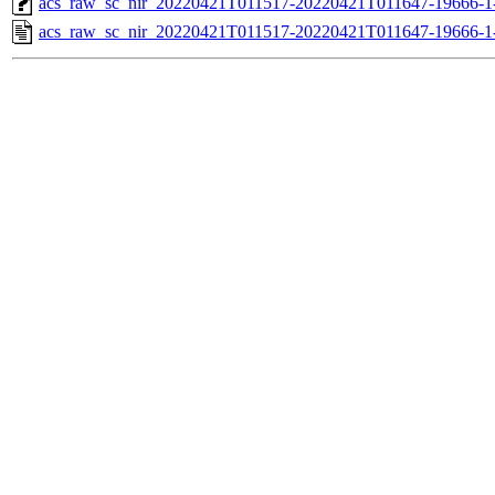
acs_raw_sc_nir_20220421T011517-20220421T011647-19666-1
acs_raw_sc_nir_20220421T011517-20220421T011647-19666-1