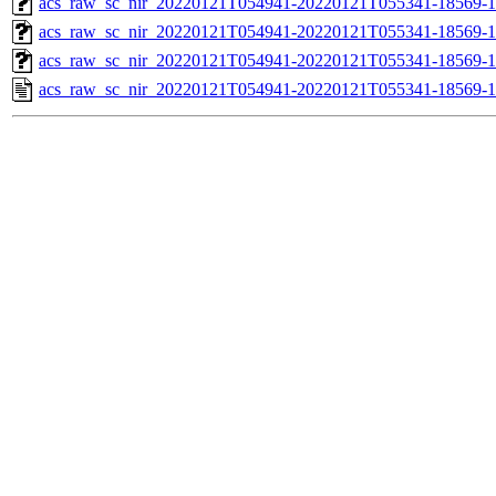
acs_raw_sc_nir_20220121T054941-20220121T055341-18569-1
acs_raw_sc_nir_20220121T054941-20220121T055341-18569-1
acs_raw_sc_nir_20220121T054941-20220121T055341-18569-1
acs_raw_sc_nir_20220121T054941-20220121T055341-18569-1