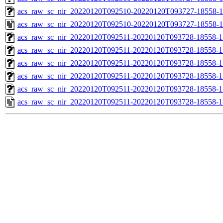
acs_raw_sc_nir_20220120T092510-20220120T093727-18558-1
acs_raw_sc_nir_20220120T092510-20220120T093727-18558-1
acs_raw_sc_nir_20220120T092511-20220120T093728-18558-1
acs_raw_sc_nir_20220120T092511-20220120T093728-18558-1
acs_raw_sc_nir_20220120T092511-20220120T093728-18558-1
acs_raw_sc_nir_20220120T092511-20220120T093728-18558-1
acs_raw_sc_nir_20220120T092511-20220120T093728-18558-1
acs_raw_sc_nir_20220120T092511-20220120T093728-18558-1