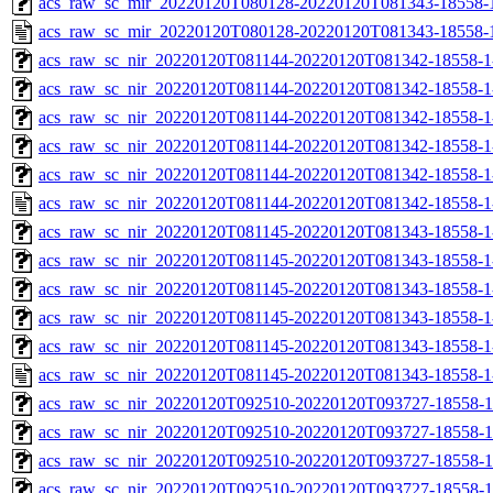
acs_raw_sc_mir_20220120T080128-20220120T081343-18558-1
acs_raw_sc_mir_20220120T080128-20220120T081343-18558-
acs_raw_sc_nir_20220120T081144-20220120T081342-18558-1
acs_raw_sc_nir_20220120T081144-20220120T081342-18558-1
acs_raw_sc_nir_20220120T081144-20220120T081342-18558-1
acs_raw_sc_nir_20220120T081144-20220120T081342-18558-1
acs_raw_sc_nir_20220120T081144-20220120T081342-18558-1
acs_raw_sc_nir_20220120T081144-20220120T081342-18558-1
acs_raw_sc_nir_20220120T081145-20220120T081343-18558-1
acs_raw_sc_nir_20220120T081145-20220120T081343-18558-1
acs_raw_sc_nir_20220120T081145-20220120T081343-18558-1
acs_raw_sc_nir_20220120T081145-20220120T081343-18558-1
acs_raw_sc_nir_20220120T081145-20220120T081343-18558-1
acs_raw_sc_nir_20220120T081145-20220120T081343-18558-1
acs_raw_sc_nir_20220120T092510-20220120T093727-18558-1
acs_raw_sc_nir_20220120T092510-20220120T093727-18558-1
acs_raw_sc_nir_20220120T092510-20220120T093727-18558-1
acs_raw_sc_nir_20220120T092510-20220120T093727-18558-1