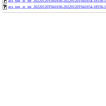
acs_raw_sc_nir_20220120T041636-20220120T041654-18556-1
acs_raw_sc_nir_20220120T041636-20220120T041654-18556-1