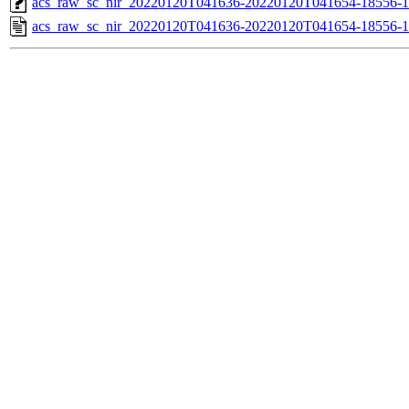
acs_raw_sc_nir_20220120T041636-20220120T041654-18556-1
acs_raw_sc_nir_20220120T041636-20220120T041654-18556-1