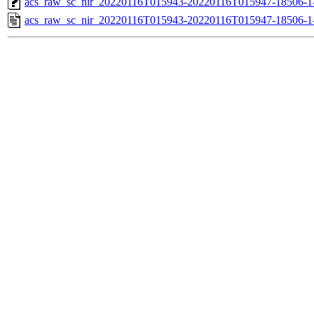
acs_raw_sc_nir_20220116T015943-20220116T015947-18506-1
acs_raw_sc_nir_20220116T015943-20220116T015947-18506-1