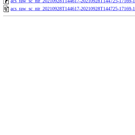
acs_raw_sc_nir_20210928T144617-20210928T144725-17169-1
acs_raw_sc_nir_20210928T144617-20210928T144725-17169-1