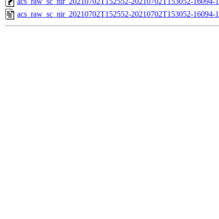
acs_raw_sc_nir_20210702T152552-20210702T153052-16094-1
acs_raw_sc_nir_20210702T152552-20210702T153052-16094-1