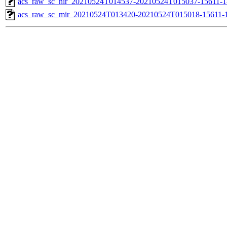
acs_raw_sc_nir_20210524T014537-20210524T015037-15611-1
acs_raw_sc_mir_20210524T013420-20210524T015018-15611-1